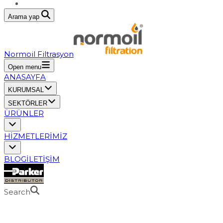
Arama yap
Normoil Filtrasyon
Open menu
ANASAYFA
KURUMSAL
SEKTÖRLER
ÜRÜNLER
HİZMETLERİMİZ
BLOG
İLETİŞİM
Search