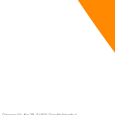
Öğrenci Sk. No:28, 34906 Pendik/İstanbul