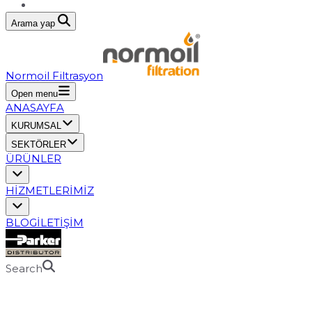
Arama yap
Normoil Filtrasyon
Open menu
ANASAYFA
KURUMSAL
SEKTÖRLER
ÜRÜNLER
HİZMETLERİMİZ
BLOG
İLETİŞİM
Search