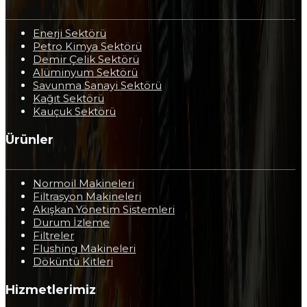
Filtrasyon Makineleri
Akışkan Yönetim Sistemleri
Durum İzleme
Filtreler
Flushing Makineleri
Döküntü Kitleri
Hizmetlerimiz
Flushing Servisi
Filtrasyon Servisi
Pickling Servisi
Yağdan Su Ayırma Servisi
Yağdan Vernik Alma Servisi
Normoil Yağ Analizi
Danışmanlık
© 2025 Normoil tüm hakları saklıdır.
Protam Group
markasıdır.
MillenWork
tarafından geliştirildi.