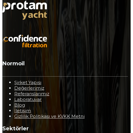
Değerlerimiz
Referanslarımız
Laboratuvar
Blog
İletişim
Gizlilik Politikası ve KVKK Metni
Sektörler
Enerji Sektörü
Petro Kimya Sektörü
Demir Çelik Sektörü
Alüminyum Sektörü
Savunma Sanayi Sektörü
Kağıt Sektörü
Kauçuk Sektörü
Ürünler
Normoil Makineleri