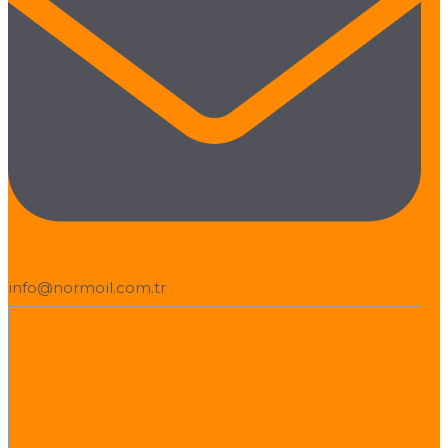
info@normoil.com.tr
İsim
Email
Telefon
Mesaj