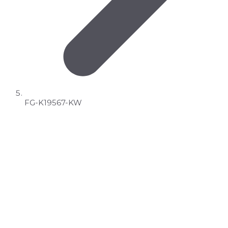
FG-K19567-KW
Parker Kittiwake Metalik Aşınma
Kalıntısı Sensörü
Parker Kittiwake Metalik Aşınma Kalıntısı Sensörü,
normal aşınma kalıntısı sensörlerinin kapsamının
ötesine geçer ve yüksek boyutlu bir çözünürlük sunar.
Rakipsiz bir algılama aralığına sahip olan sensör, hem
demirli hem de demirsiz metaller için bir kalıntı sayımı
sağlar. ASTM D7917 ile tam uyumludur.