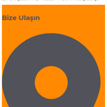
Ramazanoğlu, Öğrenci Sk. No:28, 34906 Pendik/
İstanbul