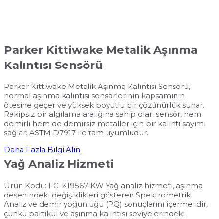
Daha Fazla Bilgi Alın
Yağ Analiz Hizmeti
Ürün Kodu: FG-K19567-KW Yağ analiz hizmeti, aşınma
desenindeki değişiklikleri gösteren Spektrometrik
Analiz ve demir yoğunluğu (PQ) sonuçlarını içermelidir,
çünkü partikül ve aşınma kalıntısı seviyelerindeki
değişikliklere dair erken uyarı, her türlü makine
arızasının önlenmesine yardımcı olacaktır. Sensör,
hemen hemen her türlü yağlama sistemine, her türlü
makineye monte edilebilir. Dijital ve analog çıkışlar,
sensörün mevcut durum izleme kontrol sistemlerine
entegre edilmesini kolaylaştırır.
Metalik Aşınma Parçacık
Sensörünün Tipik Uygulamaları
Rüzgar Türbinleri Çamur Pompaları Büyük Redüktör
Rulmanları