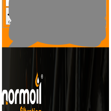
Normoil Filtrasyon Teknolojileri
Ramazanoğlu Mah. Öğrenci Sok. No:28 Kurtköy
Pendik -İstanbul -Türkiye
İLETİŞİM
+90 (0216) 415 19 00
info@normoil.com.tr