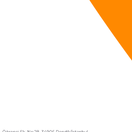
Öğrenci Sk. No:28, 34906 Pendik/İstanbul