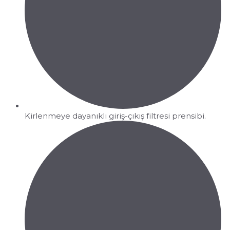
Kirlenmeye dayanıklı giriş-çıkış filtresi prensibi.