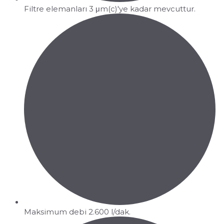
Filtre elemanları 3 μm(c)'ye kadar mevcuttur.
Maksimum debi 2.600 l/dak.