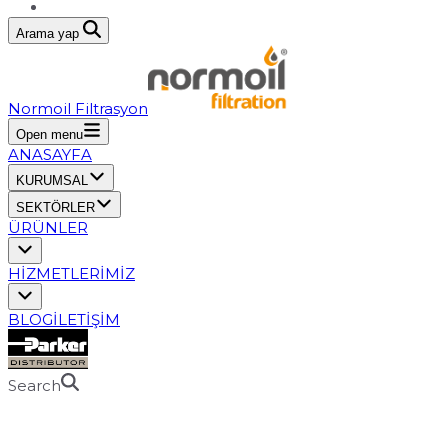
Arama yap
Normoil Filtrasyon
Open menu
ANASAYFA
KURUMSAL
SEKTÖRLER
ÜRÜNLER
HİZMETLERİMİZ
BLOG
İLETİŞİM
Search