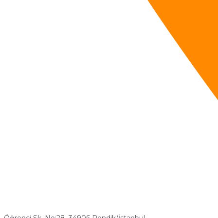
Öğrenci Sk. No:28, 34906 Pendik/İstanbul