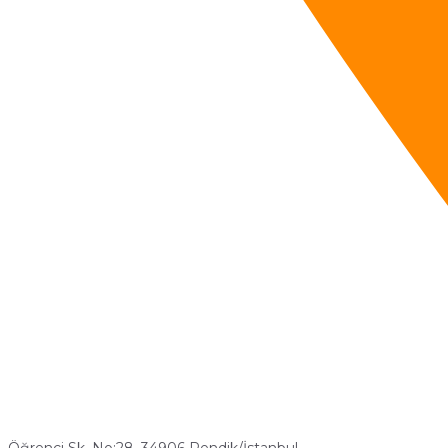
Öğrenci Sk. No:28, 34906 Pendik/İstanbul