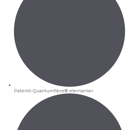
Patentli Quantumfibre® elemanları