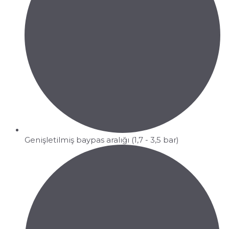
Genişletilmiş baypas aralığı (1,7 - 3,5 bar)