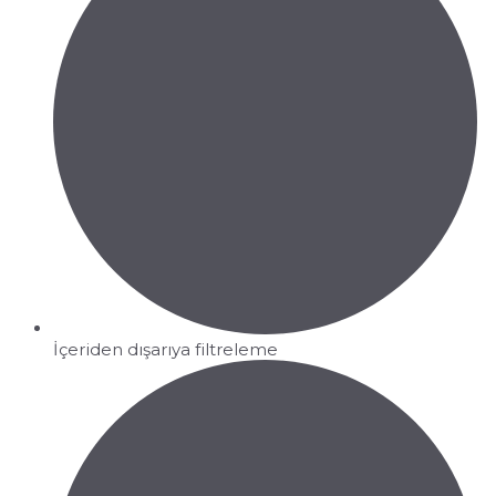
İçeriden dışarıya filtreleme