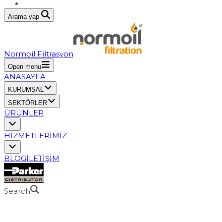
Arama yap
Normoil Filtrasyon
Open menu
ANASAYFA
KURUMSAL
SEKTÖRLER
ÜRÜNLER
HİZMETLERİMİZ
BLOG
İLETİŞİM
Search