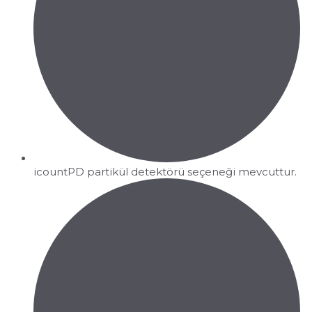
icountPD partikül detektörü seçeneği mevcuttur.