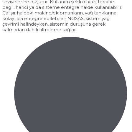
seviyelerine düşürür. Kullanım şekli olarak, tercihe
bağlı, harici ya da sisteme entegre halde kullanılabilir.
Çalışır haldeki makine/ekipmanların, yağ tanklarına
kolaylıkla entegre edilebilen NOSAS, sistem yağ
çevrimi halindeyken, sistemin duruşuna gerek
kalmadan dahili filtreleme sağlar.