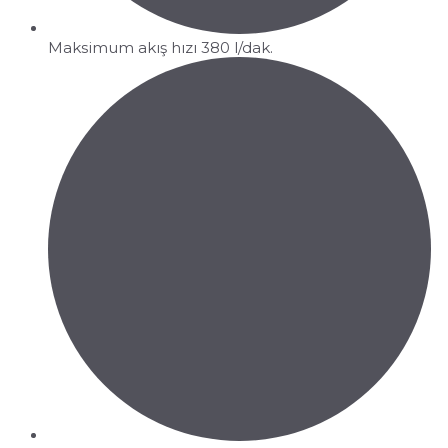
Maksimum akış hızı 380 l/dak.