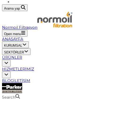
Arama yap
Normoil Filtrasyon
Open menu
ANASAYFA
KURUMSAL
SEKTÖRLER
ÜRÜNLER
HİZMETLERİMİZ
BLOG
İLETİŞİM
Search