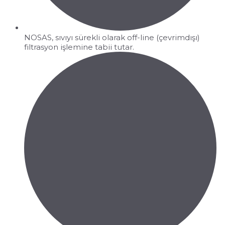
NOSAS, sıvıyı sürekli olarak off-line (çevrimdışı)
filtrasyon işlemine tabii tutar.