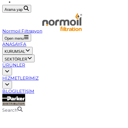
Arama yap
Normoil Filtrasyon
Open menu
ANASAYFA
KURUMSAL
SEKTÖRLER
ÜRÜNLER
HİZMETLERİMİZ
BLOG
İLETİŞİM
Search