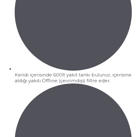
Kendi içerisinde 600lt yakıt tankı bulunur, içerisine
aldığı yakıtı Offline (çevrimdışı) filtre eder.