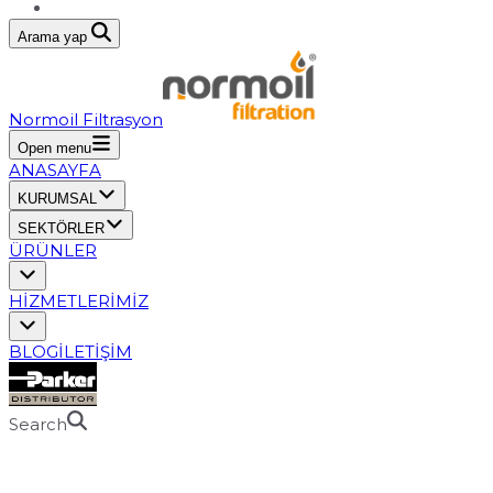
Arama yap
Normoil Filtrasyon
Open menu
ANASAYFA
KURUMSAL
SEKTÖRLER
ÜRÜNLER
HİZMETLERİMİZ
BLOG
İLETİŞİM
Search