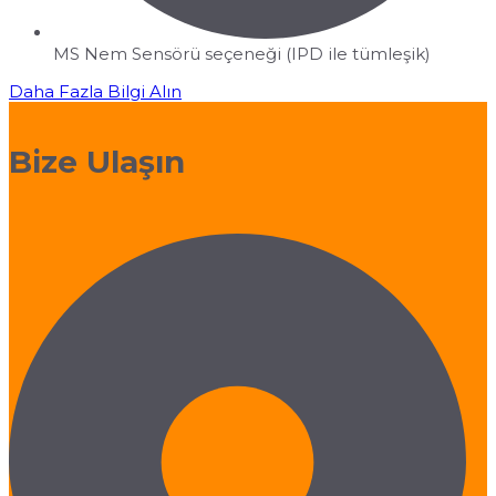
MS Nem Sensörü seçeneği (IPD ile tümleşik)
Daha Fazla Bilgi Alın
Bize Ulaşın