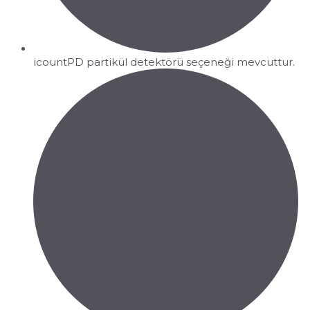
icountPD partikül detektörü seçeneği mevcuttur.