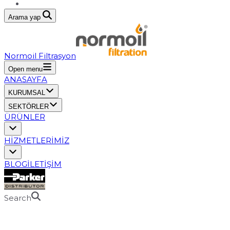
Arama yap
Normoil Filtrasyon
Open menu
ANASAYFA
KURUMSAL
SEKTÖRLER
ÜRÜNLER
HİZMETLERİMİZ
BLOG
İLETİŞİM
Search