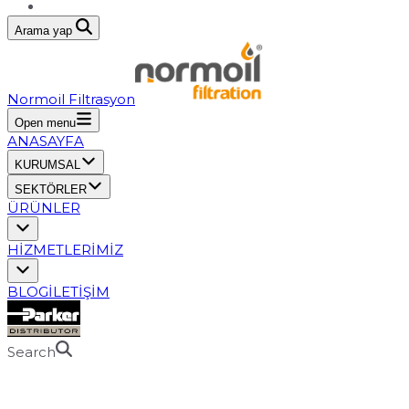
Arama yap
Normoil Filtrasyon
Open menu
ANASAYFA
KURUMSAL
SEKTÖRLER
ÜRÜNLER
HİZMETLERİMİZ
BLOG
İLETİŞİM
Search